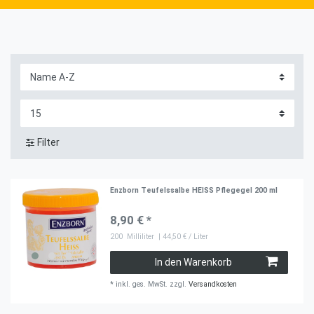
Filter
Enzborn Teufelssalbe HEISS Pflegegel 200 ml
8,90 € *
200
Milliliter
| 44,50 € / Liter
In den Warenkorb
*
inkl. ges. MwSt.
zzgl.
Versandkosten