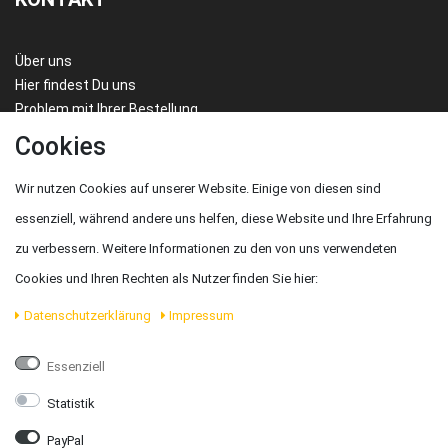
Über uns
Hier findest Du uns
Problem mit Ihrer Bestellung
FAQ/HILFE
Cookies
Wir nutzen Cookies auf unserer Website. Einige von diesen sind
essenziell, während andere uns helfen, diese Website und Ihre Erfahrung
Karl Amesbichler GmbH
zu verbessern. Weitere Informationen zu den von uns verwendeten
Cookies und Ihren Rechten als Nutzer finden Sie hier:
Adresse:
Marktplatz 2, 3364 Neuhofen
Daten­schutz­erklärung
Impressum
Telefon:
+43 7475 59040
Essenziell
Email:
office@amesbichler.com
Statistik
PayPal