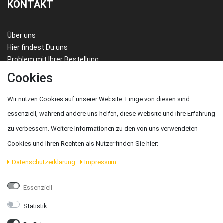
KONTAKT
Über uns
Hier findest Du uns
Problem mit Ihrer Bestellung
FAQ/HILFE
Cookies
Wir nutzen Cookies auf unserer Website. Einige von diesen sind
essenziell, während andere uns helfen, diese Website und Ihre Erfahrung
Karl Amesbichler GmbH
zu verbessern. Weitere Informationen zu den von uns verwendeten
Cookies und Ihren Rechten als Nutzer finden Sie hier:
Adresse:
Marktplatz 2, 3364 Neuhofen
Daten­schutz­erklärung
Impressum
Telefon:
+43 7475 59040
Essenziell
Email:
office@amesbichler.com
Statistik