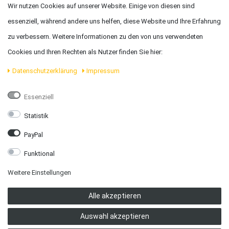
Wir nutzen Cookies auf unserer Website. Einige von diesen sind
essenziell, während andere uns helfen, diese Website und Ihre Erfahrung
Karl Amesbichler GmbH
zu verbessern. Weitere Informationen zu den von uns verwendeten
Cookies und Ihren Rechten als Nutzer finden Sie hier:
Adresse:
Marktplatz 2, 3364 Neuhofen
Daten­schutz­erklärung
Impressum
Telefon:
+43 7475 59040
Essenziell
Email:
office@amesbichler.com
Statistik
PayPal
Öffnungszeiten:
Funktional
MO, DI, MI und FR:
9.00 bis 11.45 Uhr - 14.00 bis 17.45 Uhr
Weitere Einstellungen
Alle akzeptieren
DO und SA:
9.00 bis 11.45 Uhr
Auswahl akzeptieren