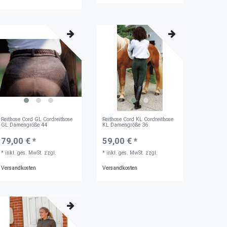
Reithose Cord GL Cordreithose
Reithose Cord KL Cordreithose
GL Damengröße 44
KL Damengröße 36
79,00 € *
59,00 € *
*
inkl. ges. MwSt.
zzgl.
*
inkl. ges. MwSt.
zzgl.
Versandkosten
Versandkosten