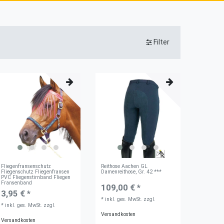
Filter
Fliegenfransenschutz
Reithose Aachen GL
Fliegenschutz Fliegenfransen
Damenreithose, Gr. 42 ***
PVC Fliegenstirnband Fliegen
Fransenband
109,00 € *
3,95 € *
*
inkl. ges. MwSt.
zzgl.
*
inkl. ges. MwSt.
zzgl.
Versandkosten
Versandkosten