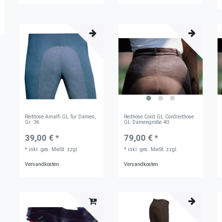
Reithose Amalfi GL für Damen,
Reithose Cord GL Cordreithose
Gr. 36
GL Damengröße 40
39,00 € *
79,00 € *
*
inkl. ges. MwSt.
zzgl.
*
inkl. ges. MwSt.
zzgl.
Versandkosten
Versandkosten