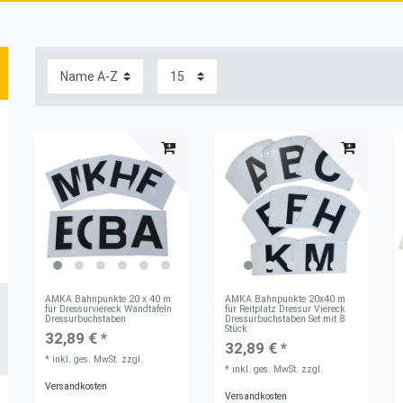
AMKA Bahnpunkte 20 x 40 m
AMKA Bahnpunkte 20x40 m
für Dressurviereck Wandtafeln
für Reitplatz Dressur Viereck
Dressurbuchstaben
Dressurbuchstaben Set mit 8
Stück
32,89 € *
32,89 € *
*
inkl. ges. MwSt.
zzgl.
*
inkl. ges. MwSt.
zzgl.
Versandkosten
Versandkosten