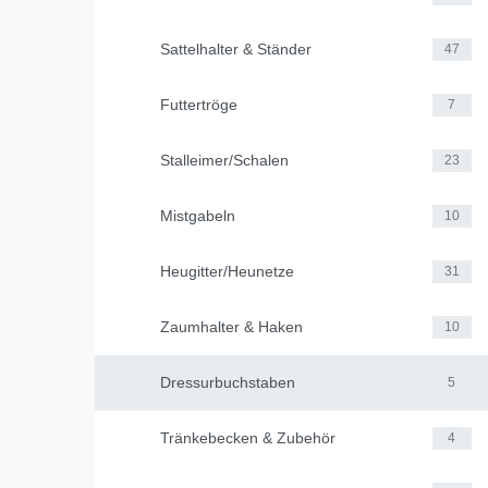
Sattelhalter & Ständer
47
Futtertröge
7
Stalleimer/Schalen
23
Mistgabeln
10
Heugitter/Heunetze
31
Zaumhalter & Haken
10
Dressurbuchstaben
5
Tränkebecken & Zubehör
4