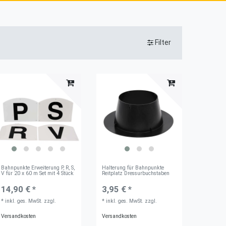
Filter
Bahnpunkte Erweiterung P, R, S,
Halterung für Bahnpunkte
V für 20 x 60 m Set mit 4 Stück
Reitplatz Dressurbuchstaben
14,90 € *
3,95 € *
*
inkl. ges. MwSt.
zzgl.
*
inkl. ges. MwSt.
zzgl.
Versandkosten
Versandkosten