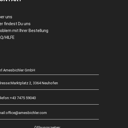
ber uns
er findest Du uns
oblem mit Ihrer Bestellung
AQ/HILFE
rl Amesbichler GmbH
resse:
Marktplatz 2, 3364 Neuhofen
lefon:
+43 7475 59040
ail:
office@amesbichler.com
Öffnungszeiten: