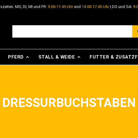
szeiten: MO, DI, MI und FR:
9.00-11.45 Uhr
und
14.00-17.45 Uhr
| DO und SA:
9.
PFERD
STALL & WEIDE
FUTTER & ZUSATZ
DRESSURBUCHSTABEN