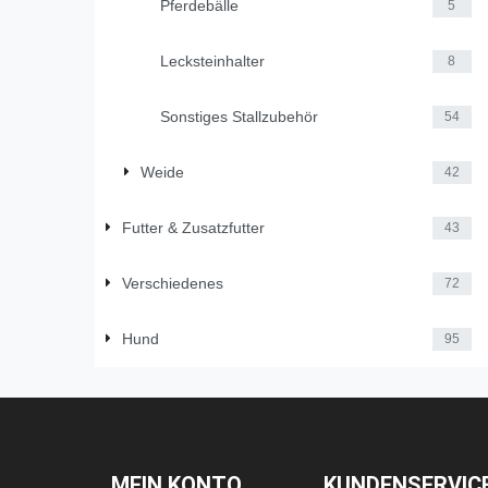
Pferdebälle
5
Lecksteinhalter
8
Sonstiges Stallzubehör
54
Weide
42
Futter & Zusatzfutter
43
Verschiedenes
72
Hund
95
MEIN KONTO
KUNDENSERVIC