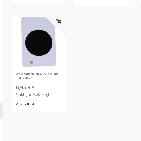
Waldhausen Zirkelpunkt aus
Hartplastik
6,95 € *
*
inkl. ges. MwSt.
zzgl.
Versandkosten