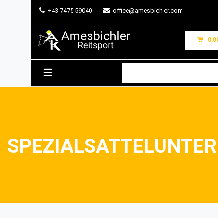
+43 7475 59040
office@amesbichler.com
0,0
☰
SPEZIALSATTELUNTE