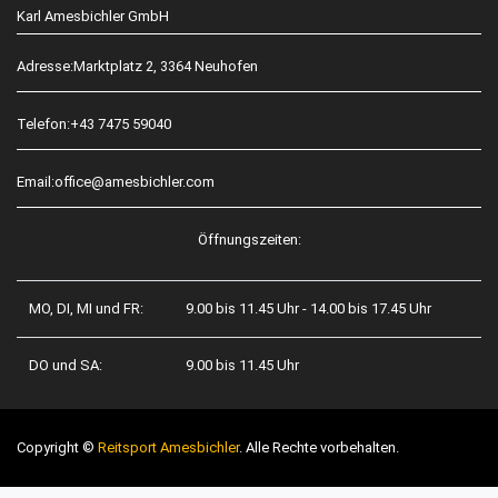
Karl Amesbichler GmbH
Adresse:
Marktplatz 2, 3364 Neuhofen
Telefon:
+43 7475 59040
Email:
office@amesbichler.com
Öffnungszeiten:
MO, DI, MI und FR:
9.00 bis 11.45 Uhr - 14.00 bis 17.45 Uhr
DO und SA:
9.00 bis 11.45 Uhr
Copyright ©
Reitsport Amesbichler
. Alle Rechte vorbehalten.