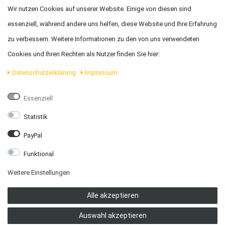
Wir nutzen Cookies auf unserer Website. Einige von diesen sind
essenziell, während andere uns helfen, diese Website und Ihre Erfahrung
Karl Amesbichler GmbH
zu verbessern. Weitere Informationen zu den von uns verwendeten
Cookies und Ihren Rechten als Nutzer finden Sie hier:
Adresse:
Marktplatz 2, 3364 Neuhofen
Daten­schutz­erklärung
Impressum
Telefon:
+43 7475 59040
Essenziell
Email:
office@amesbichler.com
Statistik
PayPal
Öffnungszeiten:
Funktional
MO, DI, MI und FR:
9.00 bis 11.45 Uhr - 14.00 bis 17.45 Uhr
Weitere Einstellungen
Alle akzeptieren
DO und SA:
9.00 bis 11.45 Uhr
Auswahl akzeptieren