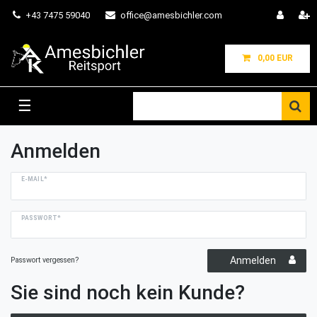
+43 7475 59040
office@amesbichler.com
0,00 EUR
☰
Anmelden
E-MAIL*
PASSWORT*
Anmelden
Passwort vergessen?
Sie sind noch kein Kunde?